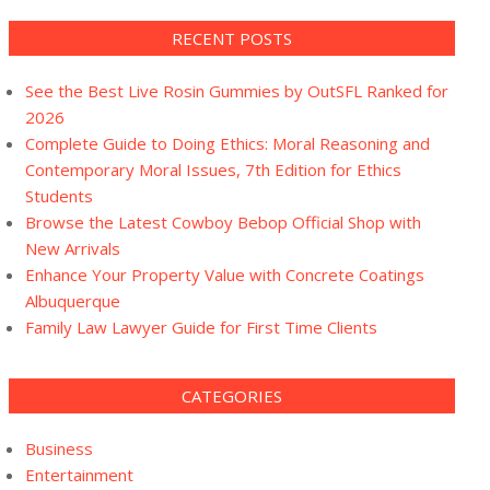
RECENT POSTS
See the Best Live Rosin Gummies by OutSFL Ranked for
2026
Complete Guide to Doing Ethics: Moral Reasoning and
Contemporary Moral Issues, 7th Edition for Ethics
Students
Browse the Latest Cowboy Bebop Official Shop with
New Arrivals
Enhance Your Property Value with Concrete Coatings
Albuquerque
Family Law Lawyer Guide for First Time Clients
CATEGORIES
Business
Entertainment