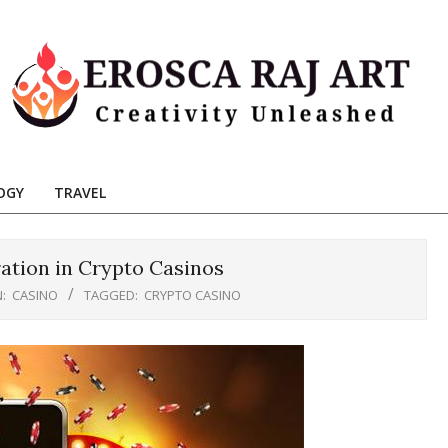
Erosca
aj
OGY
TRAVEL
Art
ration in Crypto Casinos
N:
CASINO
TAGGED:
CRYPTO CASINO