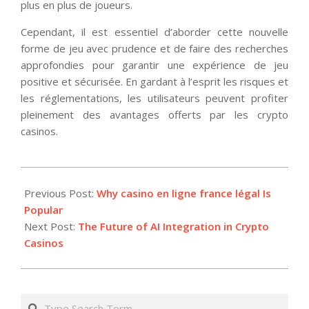
plus en plus de joueurs.
Cependant, il est essentiel d’aborder cette nouvelle
forme de jeu avec prudence et de faire des recherches
approfondies pour garantir une expérience de jeu
positive et sécurisée. En gardant à l’esprit les risques et
les réglementations, les utilisateurs peuvent profiter
pleinement des avantages offerts par les crypto
casinos.
2026-
06-
Previous Post:
Why casino en ligne france légal Is
12
Popular
Next Post:
The Future of AI Integration in Crypto
Casinos
Search