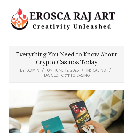
Skip
to
content
Erosca
Primary
Raj
Navigation
Art
Everything You Need to Know About
Menu
Crypto Casinos Today
BY:
ADMIN
ON:
JUNE 12, 2026
IN:
CASINO
TAGGED:
CRYPTO CASINO