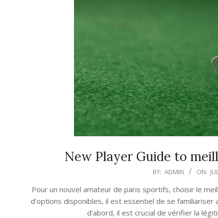
New Player Guide to meille
2026-
BY:
ADMIN
ON:
JU
07-
Pour un nouvel amateur de paris sportifs, choisir le mei
25
d’options disponibles, il est essentiel de se familiariser 
d’abord, il est crucial de vérifier la lé