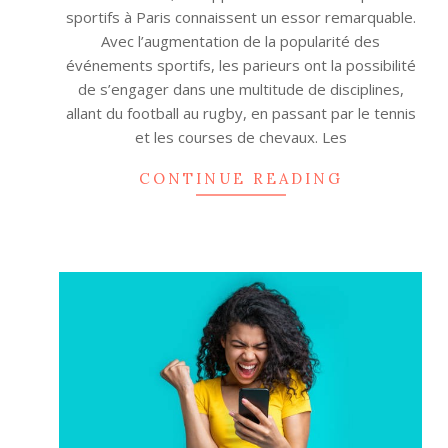
16
sportifs à Paris connaissent un essor remarquable.
Avec l’augmentation de la popularité des
événements sportifs, les parieurs ont la possibilité
de s’engager dans une multitude de disciplines,
allant du football au rugby, en passant par le tennis
et les courses de chevaux. Les
CONTINUE READING