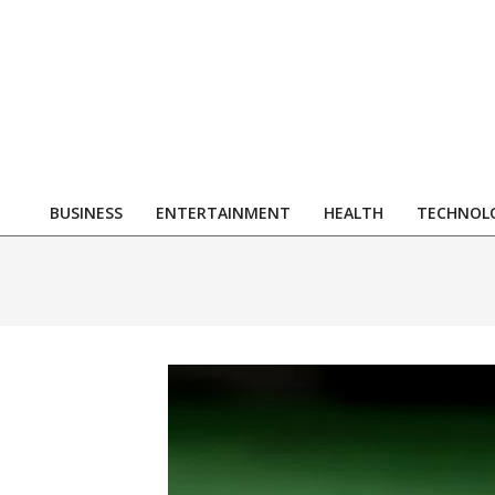
Skip
to
content
R
BUSINESS
ENTERTAINMENT
HEALTH
TECHNOL
Primary
Navigation
Menu