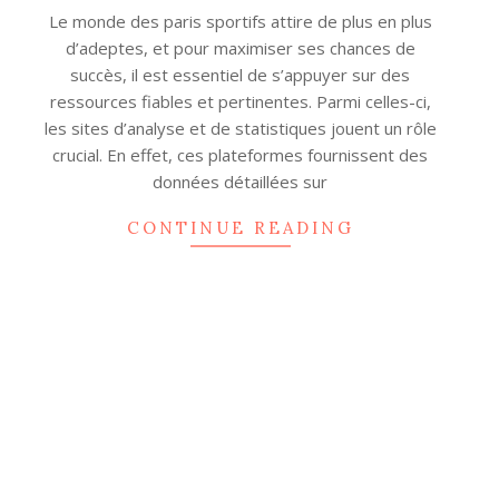
06-
Le monde des paris sportifs attire de plus en plus
10
d’adeptes, et pour maximiser ses chances de
succès, il est essentiel de s’appuyer sur des
ressources fiables et pertinentes. Parmi celles-ci,
les sites d’analyse et de statistiques jouent un rôle
crucial. En effet, ces plateformes fournissent des
données détaillées sur
CONTINUE READING