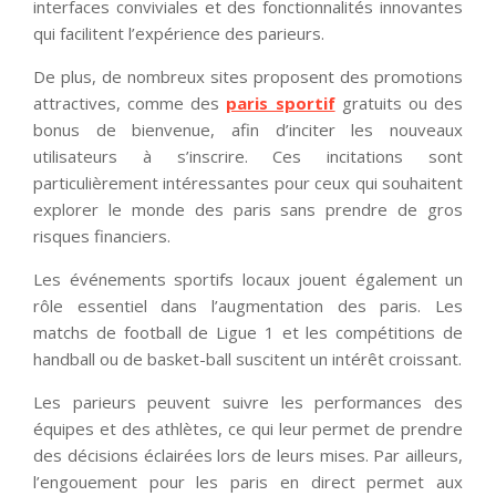
interfaces conviviales et des fonctionnalités innovantes
qui facilitent l’expérience des parieurs.
De plus, de nombreux sites proposent des promotions
attractives, comme des
paris sportif
gratuits ou des
bonus de bienvenue, afin d’inciter les nouveaux
utilisateurs à s’inscrire. Ces incitations sont
particulièrement intéressantes pour ceux qui souhaitent
explorer le monde des paris sans prendre de gros
risques financiers.
Les événements sportifs locaux jouent également un
rôle essentiel dans l’augmentation des paris. Les
matchs de football de Ligue 1 et les compétitions de
handball ou de basket-ball suscitent un intérêt croissant.
Les parieurs peuvent suivre les performances des
équipes et des athlètes, ce qui leur permet de prendre
des décisions éclairées lors de leurs mises. Par ailleurs,
l’engouement pour les paris en direct permet aux