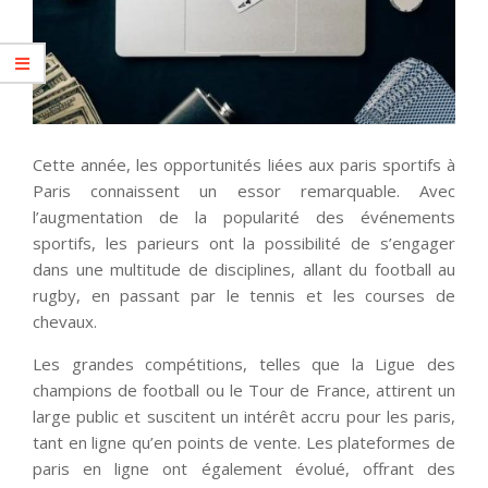
Cette année, les opportunités liées aux paris sportifs à
Paris connaissent un essor remarquable. Avec
l’augmentation de la popularité des événements
sportifs, les parieurs ont la possibilité de s’engager
dans une multitude de disciplines, allant du football au
rugby, en passant par le tennis et les courses de
chevaux.
Les grandes compétitions, telles que la Ligue des
champions de football ou le Tour de France, attirent un
large public et suscitent un intérêt accru pour les paris,
tant en ligne qu’en points de vente. Les plateformes de
paris en ligne ont également évolué, offrant des