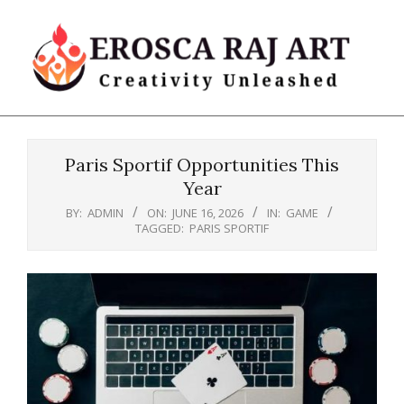
Skip
to
content
Erosca
Primary
Raj
Navigation
Art
Paris Sportif Opportunities This
Menu
Year
BY:
ADMIN
ON:
JUNE 16, 2026
IN:
GAME
TAGGED:
PARIS SPORTIF