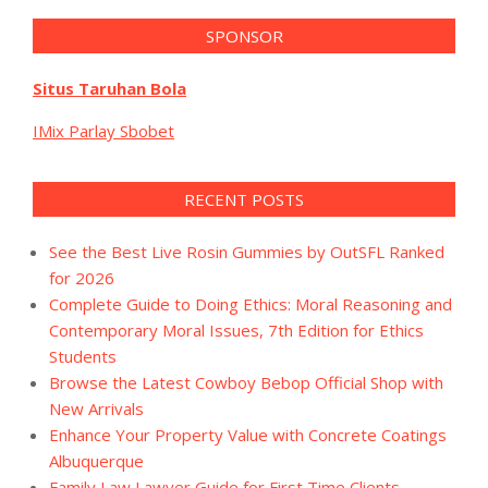
SPONSOR
Situs Taruhan Bola
IMix Parlay Sbobet
RECENT POSTS
See the Best Live Rosin Gummies by OutSFL Ranked
for 2026
Complete Guide to Doing Ethics: Moral Reasoning and
Contemporary Moral Issues, 7th Edition for Ethics
Students
Browse the Latest Cowboy Bebop Official Shop with
New Arrivals
Enhance Your Property Value with Concrete Coatings
Albuquerque
Family Law Lawyer Guide for First Time Clients