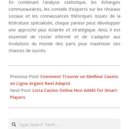
En combinant l’analyse statistique, les échanges
communautaires, les conseils d’experts sur les réseaux
sociaux et les connaissances théoriques issues de la
littérature spécialisée, chaque parieur peut développer
une approche plus éclairée et stratégique. Ainsi, il est
essentiel de rester informé et de s’adapter aux
évolutions du monde des paris pour maximiser ses
chances de succès.
2026-
06-
Previous Post:
Comment Trouver un Meilleur Casino
10
en Ligne Argent Reel Adapté
Next Post:
Lista Casino Online Non AAMS for Smart
Players
Search