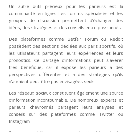
Un autre outil précieux pour les parieurs est la
communauté en ligne. Les forums spécialisés et les
groupes de discussion permettent d’échanger des
idées, des stratégies et des conseils entre passionnés.
Des plateformes comme Betfair Forum ou Reddit
possèdent des sections dédiées aux paris sportifs, où
les utilisateurs partagent leurs expériences et leurs
pronostics. Ce partage d’informations peut s’avérer
très bénéfique, car il expose les parieurs à des
perspectives différentes et à des stratégies qu’ils
n’auraient peut-être pas envisagées seuls.
Les réseaux sociaux constituent également une source
d’information incontournable. De nombreux experts et
parieurs chevronnés partagent leurs analyses et
conseils sur des plateformes comme Twitter ou
Instagram.