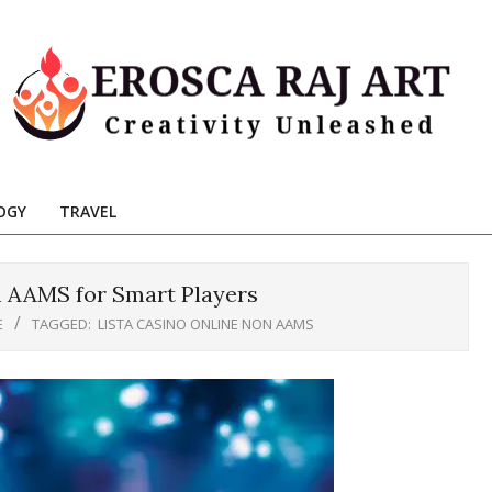
Erosca
aj
OGY
TRAVEL
Art
n AAMS for Smart Players
E
TAGGED:
LISTA CASINO ONLINE NON AAMS