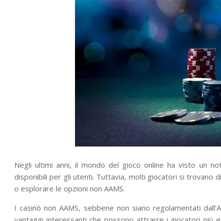
Negli ultimi anni, il mondo del gioco online ha visto un 
disponibili per gli utenti. Tuttavia, molti giocatori si trovano
o esplorare le opzioni non AAMS.
I casinò non AAMS, sebbene non siano regolamentati dall’A
vantaggi interessanti che possono attrarre i giocatori più esp