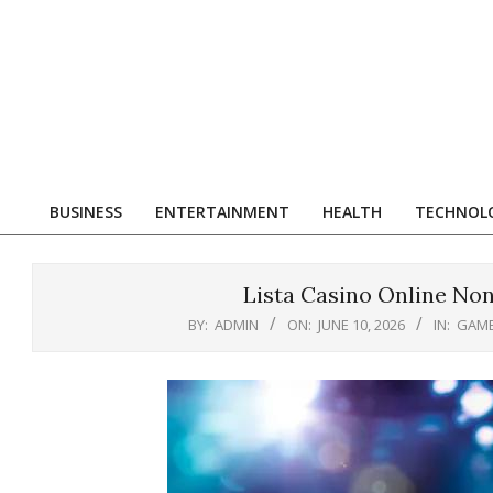
Skip
to
content
R
BUSINESS
ENTERTAINMENT
HEALTH
TECHNOL
Primary
Navigation
Menu
Lista Casino Online No
BY:
ADMIN
ON:
JUNE 10, 2026
IN:
GAM