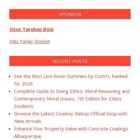
SPONSOR
Situs Taruhan Bola
IMix Parlay Sbobet
RECENT POSTS
See the Best Live Rosin Gummies by OutSFL Ranked
for 2026
Complete Guide to Doing Ethics: Moral Reasoning and
Contemporary Moral Issues, 7th Edition for Ethics
Students
Browse the Latest Cowboy Bebop Official Shop with
New Arrivals
Enhance Your Property Value with Concrete Coatings
Albuquerque