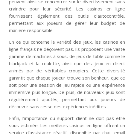
peuvent ainsi se concentrer sur le divertissement sans
craindre pour leur sécurité. Les casinos en ligne
fournissent également des outils d’autocontrôle,
permettant aux joueurs de gérer leur budget de
manière responsable.
En ce qui concerne la variété des jeux, les casinos en
ligne français ne déçoivent pas. Ils proposent une vaste
gamme de machines à sous, de jeux de table comme le
blackjack et la roulette, ainsi que des jeux en direct
animés par de véritables croupiers. Cette diversité
garantit que chaque joueur trouve son bonheur, que ce
soit pour une session de jeu rapide ou une expérience
immersive plus longue. De plus, de nouveaux jeux sont
régulièrement ajoutés, permettant aux joueurs de
découvrir sans cesse des expériences inédites.
Enfin, l’importance du support client ne doit pas être
sous-estimée. Les meilleurs casinos en ligne offrent un
service d’assistance réactif, disponible par chat, email