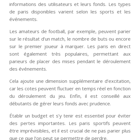
informations des utilisateurs et leurs fonds. Les types
de paris disponibles varient selon les sports et les
événements.
Les amateurs de football, par exemple, peuvent parier
sur le résultat d’un match, le nombre de buts ou encore
sur le premier joueur à marquer. Les paris en direct
sont également très populaires, permettant aux
parieurs de placer des mises pendant le déroulement
des événements.
Cela ajoute une dimension supplémentaire d’excitation,
car les cotes peuvent fluctuer en temps réel en fonction
du déroulement du jeu. Enfin, il est conseillé aux
débutants de gérer leurs fonds avec prudence.
Établir un budget et s’y tenir est essentiel pour éviter
des pertes importantes. Les paris sportifs peuvent
être imprévisibles, et il est crucial de ne pas parier plus
que ce que l’on peut se permettre de perdre.