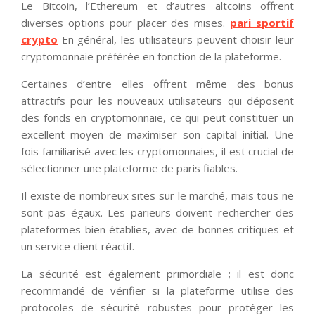
Le Bitcoin, l’Ethereum et d’autres altcoins offrent
diverses options pour placer des mises.
pari sportif
crypto
En général, les utilisateurs peuvent choisir leur
cryptomonnaie préférée en fonction de la plateforme.
Certaines d’entre elles offrent même des bonus
attractifs pour les nouveaux utilisateurs qui déposent
des fonds en cryptomonnaie, ce qui peut constituer un
excellent moyen de maximiser son capital initial. Une
fois familiarisé avec les cryptomonnaies, il est crucial de
sélectionner une plateforme de paris fiables.
Il existe de nombreux sites sur le marché, mais tous ne
sont pas égaux. Les parieurs doivent rechercher des
plateformes bien établies, avec de bonnes critiques et
un service client réactif.
La sécurité est également primordiale ; il est donc
recommandé de vérifier si la plateforme utilise des
protocoles de sécurité robustes pour protéger les