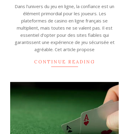
06-
Dans l’univers du jeu en ligne, la confiance est un
12
élément primordial pour les joueurs. Les
plateformes de casino en ligne français se
multiplient, mais toutes ne se valent pas. Il est
essentiel d’opter pour des sites fiables qui
garantissent une expérience de jeu sécurisée et
agréable. Cet article propose
CONTINUE READING