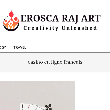
Erosca
aj
OGY
TRAVEL
Art
casino en ligne francais