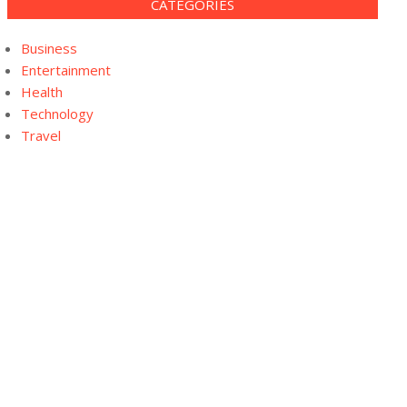
CATEGORIES
Business
Entertainment
Health
Technology
Travel