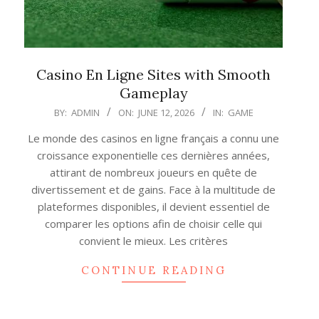
Casino En Ligne Sites with Smooth
Gameplay
2026-
BY:
ADMIN
ON:
JUNE 12, 2026
IN:
GAME
06-
Le monde des casinos en ligne français a connu une
12
croissance exponentielle ces dernières années,
attirant de nombreux joueurs en quête de
divertissement et de gains. Face à la multitude de
plateformes disponibles, il devient essentiel de
comparer les options afin de choisir celle qui
convient le mieux. Les critères
CONTINUE READING