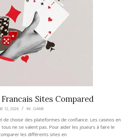
 Francais Sites Compared
NE 12, 2026
IN:
GAME
el de choisir des plateformes de confiance. Les casinos en
 tous ne se valent pas. Pour aider les joueurs à faire le
e comparer les différents sites en