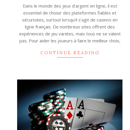
06-
Dans le monde des jeux d’argent en ligne, il est
12
essentiel de choisir des plateformes fiables et
sécurisées, surtout lorsqu’il s’agit de casinos en
ligne français. De nombreux sites offrent des
expériences de jeu variées, mais tous ne se valent
pas. Pour aider les joueurs à faire le meilleur choix,
CONTINUE READING