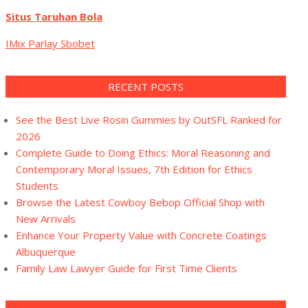
Situs Taruhan Bola
IMix Parlay Sbobet
RECENT POSTS
See the Best Live Rosin Gummies by OutSFL Ranked for
2026
Complete Guide to Doing Ethics: Moral Reasoning and
Contemporary Moral Issues, 7th Edition for Ethics
Students
Browse the Latest Cowboy Bebop Official Shop with
New Arrivals
Enhance Your Property Value with Concrete Coatings
Albuquerque
Family Law Lawyer Guide for First Time Clients