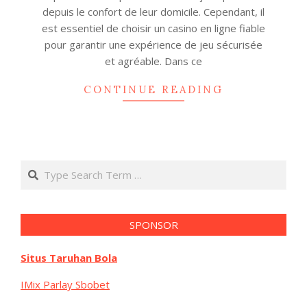
depuis le confort de leur domicile. Cependant, il
est essentiel de choisir un casino en ligne fiable
pour garantir une expérience de jeu sécurisée
et agréable. Dans ce
CONTINUE READING
Search
SPONSOR
Situs Taruhan Bola
IMix Parlay Sbobet