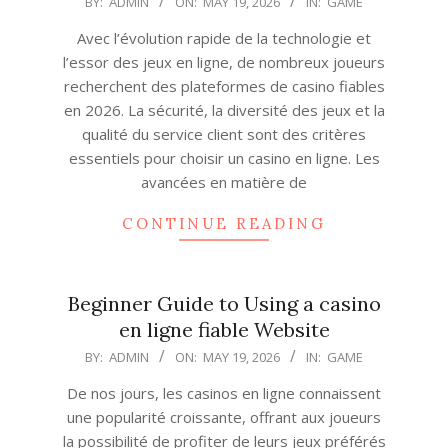
BY:
ADMIN
ON:
MAY 19, 2026
IN:
GAME
05-
Avec l’évolution rapide de la technologie et
19
l’essor des jeux en ligne, de nombreux joueurs
recherchent des plateformes de casino fiables
en 2026. La sécurité, la diversité des jeux et la
qualité du service client sont des critères
essentiels pour choisir un casino en ligne. Les
avancées en matière de
CONTINUE READING
Beginner Guide to Using a casino
en ligne fiable Website
2026-
BY:
ADMIN
ON:
MAY 19, 2026
IN:
GAME
05-
De nos jours, les casinos en ligne connaissent
19
une popularité croissante, offrant aux joueurs
la possibilité de profiter de leurs jeux préférés