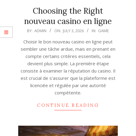
Choosing the Right
nouveau casino en ligne
2026-
BY:
ADMIN
ON:
JULY 3, 2026
IN:
GAME
07-
Choisir le bon nouveau casino en ligne peut
03
sembler une tâche ardue, mais en prenant en
compte certains critères essentiels, cela
devient plus simple. La première étape
consiste à examiner la réputation du casino. Il
est crucial de s’assurer que la plateforme est
licenciée et régulée par une autorité
compétente.
CONTINUE READING