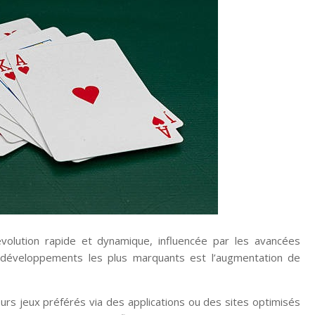
volution rapide et dynamique, influencée par les avancées
s développements les plus marquants est l’augmentation de
urs jeux préférés via des applications ou des sites optimisés