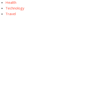
Health
Technology
Travel