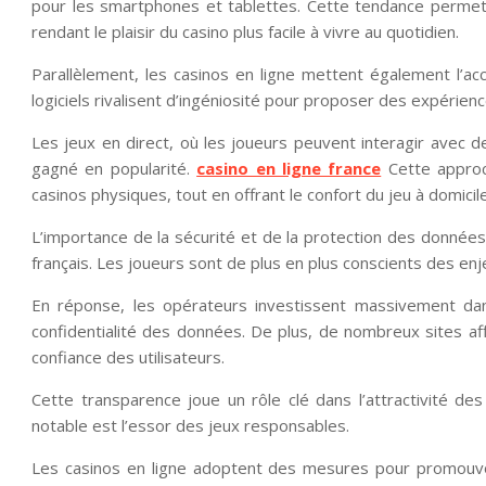
pour les smartphones et tablettes. Cette tendance permet u
rendant le plaisir du casino plus facile à vivre au quotidien.
Parallèlement, les casinos en ligne mettent également l’ac
logiciels rivalisent d’ingéniosité pour proposer des expérien
Les jeux en direct, où les joueurs peuvent interagir avec 
gagné en popularité.
casino en ligne france
Cette approc
casinos physiques, tout en offrant le confort du jeu à domicile
L’importance de la sécurité et de la protection des données
français. Les joueurs sont de plus en plus conscients des enje
En réponse, les opérateurs investissent massivement da
confidentialité des données. De plus, de nombreux sites affi
confiance des utilisateurs.
Cette transparence joue un rôle clé dans l’attractivité d
notable est l’essor des jeux responsables.
Les casinos en ligne adoptent des mesures pour promouvo