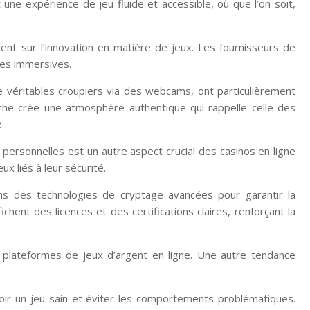
ne expérience de jeu fluide et accessible, où que l’on soit,
cent sur l’innovation en matière de jeux. Les fournisseurs de
ces immersives.
de véritables croupiers via des webcams, ont particulièrement
he crée une atmosphère authentique qui rappelle celle des
.
 personnelles est un autre aspect crucial des casinos en ligne
ux liés à leur sécurité.
ns des technologies de cryptage avancées pour garantir la
chent des licences et des certifications claires, renforçant la
es plateformes de jeux d’argent en ligne. Une autre tendance
ir un jeu sain et éviter les comportements problématiques.