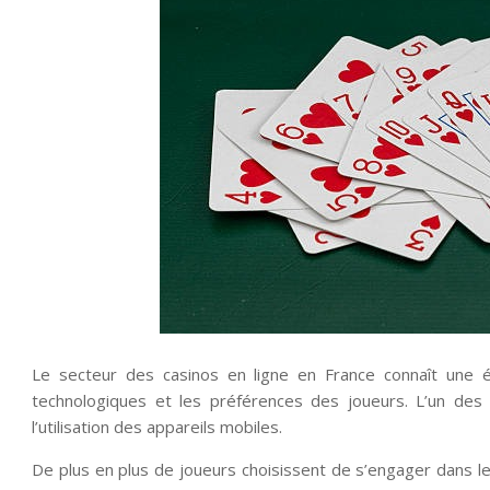
Le secteur des casinos en ligne en France connaît une é
technologiques et les préférences des joueurs. L’un de
l’utilisation des appareils mobiles.
De plus en plus de joueurs choisissent de s’engager dans le