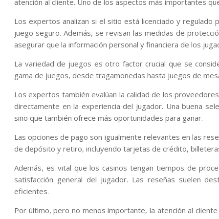
atención al cliente. Uno de los aspectos más importantes que
Los expertos analizan si el sitio está licenciado y regulad
juego seguro. Además, se revisan las medidas de protecció
asegurar que la información personal y financiera de los jug
La variedad de juegos es otro factor crucial que se consi
gama de juegos, desde tragamonedas hasta juegos de mesa c
Los expertos también evalúan la calidad de los proveedores
directamente en la experiencia del jugador. Una buena sele
sino que también ofrece más oportunidades para ganar.
Las opciones de pago son igualmente relevantes en las rese
de depósito y retiro, incluyendo tarjetas de crédito, billeter
Además, es vital que los casinos tengan tiempos de proces
satisfacción general del jugador. Las reseñas suelen de
eficientes.
Por último, pero no menos importante, la atención al clien