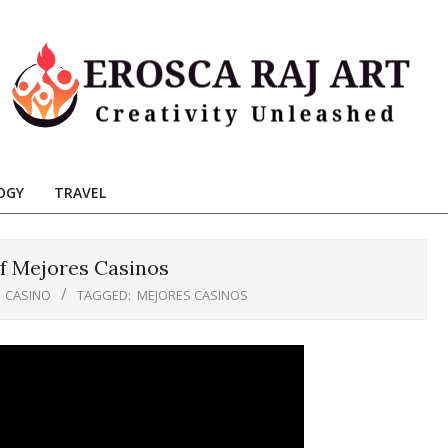
Erosca
aj
OGY
TRAVEL
Art
f Mejores Casinos
CASINO
TAGGED:
MEJORES CASINOS