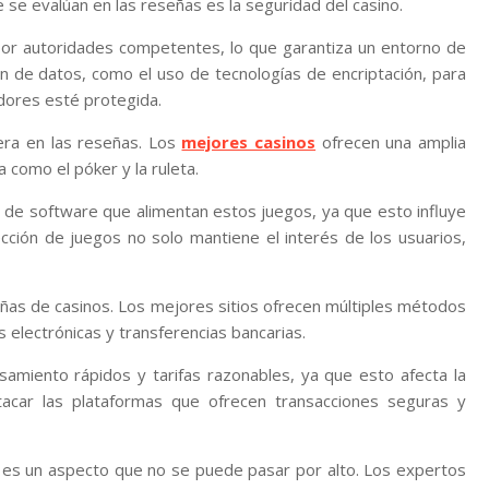
 se evalúan en las reseñas es la seguridad del casino.
o por autoridades competentes, lo que garantiza un entorno de
n de datos, como el uso de tecnologías de encriptación, para
adores esté protegida.
dera en las reseñas. Los
mejores casinos
ofrecen una amplia
omo el póker y la ruleta.
 de software que alimentan estos juegos, ya que esto influye
cción de juegos no solo mantiene el interés de los usuarios,
ñas de casinos. Los mejores sitios ofrecen múltiples métodos
as electrónicas y transferencias bancarias.
amiento rápidos y tarifas razonables, ya que esto afecta la
stacar las plataformas que ofrecen transacciones seguras y
te es un aspecto que no se puede pasar por alto. Los expertos