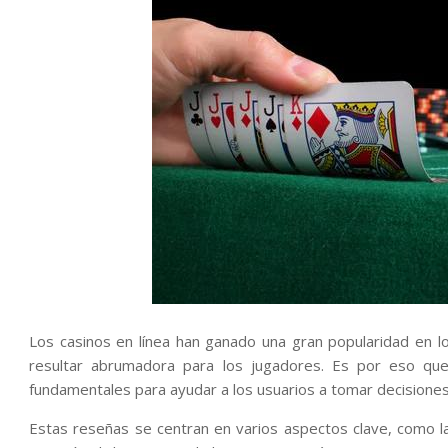
Los casinos en línea han ganado una gran popularidad en l
resultar abrumadora para los jugadores. Es por eso qu
fundamentales para ayudar a los usuarios a tomar decisione
Estas reseñas se centran en varios aspectos clave, como la