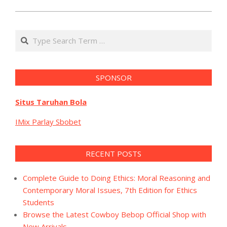
Search
SPONSOR
Situs Taruhan Bola
IMix Parlay Sbobet
RECENT POSTS
Complete Guide to Doing Ethics: Moral Reasoning and
Contemporary Moral Issues, 7th Edition for Ethics
Students
Browse the Latest Cowboy Bebop Official Shop with
New Arrivals