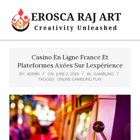
Skip
to
content
Erosca
Primary
Raj
Navigation
Art
Casino En Ligne France Et
Menu
Plateformes Axées Sur Lexpérience
BY:
ADMIN
ON:
JUNE 2, 2026
IN:
GAMBLING
TAGGED:
ONLINE GAMBLING PLAY