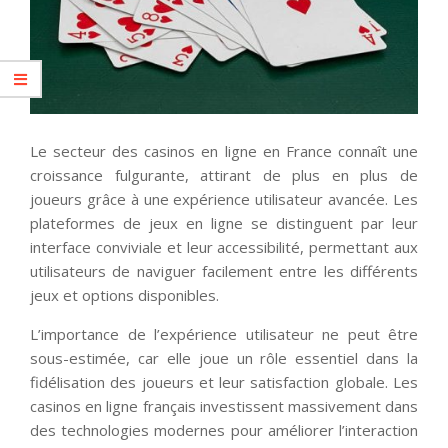
Le secteur des casinos en ligne en France connaît une
croissance fulgurante, attirant de plus en plus de
joueurs grâce à une expérience utilisateur avancée. Les
plateformes de jeux en ligne se distinguent par leur
interface conviviale et leur accessibilité, permettant aux
utilisateurs de naviguer facilement entre les différents
jeux et options disponibles.
L’importance de l’expérience utilisateur ne peut être
sous-estimée, car elle joue un rôle essentiel dans la
fidélisation des joueurs et leur satisfaction globale. Les
casinos en ligne français investissent massivement dans
des technologies modernes pour améliorer l’interaction