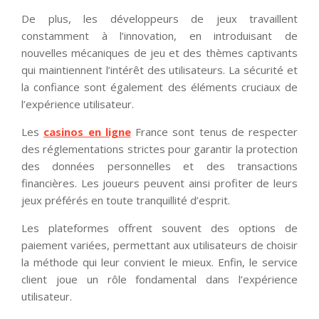
De plus, les développeurs de jeux travaillent
constamment à l’innovation, en introduisant de
nouvelles mécaniques de jeu et des thèmes captivants
qui maintiennent l’intérêt des utilisateurs. La sécurité et
la confiance sont également des éléments cruciaux de
l’expérience utilisateur.
Les
casinos en ligne
France sont tenus de respecter
des réglementations strictes pour garantir la protection
des données personnelles et des transactions
financières. Les joueurs peuvent ainsi profiter de leurs
jeux préférés en toute tranquillité d’esprit.
Les plateformes offrent souvent des options de
paiement variées, permettant aux utilisateurs de choisir
la méthode qui leur convient le mieux. Enfin, le service
client joue un rôle fondamental dans l’expérience
utilisateur.