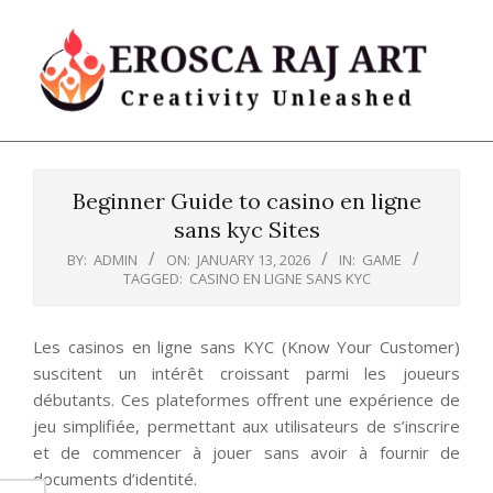
Skip
to
content
Erosca
Primary
Raj
Navigation
Art
Beginner Guide to casino en ligne
Menu
sans kyc Sites
BY:
ADMIN
ON:
JANUARY 13, 2026
IN:
GAME
TAGGED:
CASINO EN LIGNE SANS KYC
Les casinos en ligne sans KYC (Know Your Customer)
suscitent un intérêt croissant parmi les joueurs
débutants. Ces plateformes offrent une expérience de
jeu simplifiée, permettant aux utilisateurs de s’inscrire
et de commencer à jouer sans avoir à fournir de
documents d’identité.