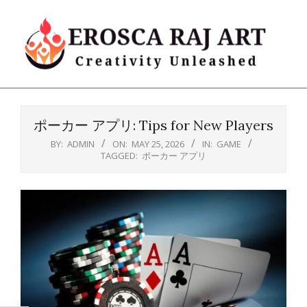
Skip
to
content
Erosca
Primary
Raj
Navigation
Art
ポーカー アプリ: Tips for New Players
Menu
BY:
ADMIN
ON:
MAY 25, 2026
IN:
GAME
TAGGED:
ポーカー アプリ