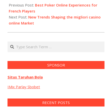
05-
Previous Post:
Best Poker Online Experiences for
25
French Players
Next Post:
New Trends Shaping the migliori casino
online Market
Search
SPONSOR
Situs Taruhan Bola
IMix Parlay Sbobet
RECENT POSTS