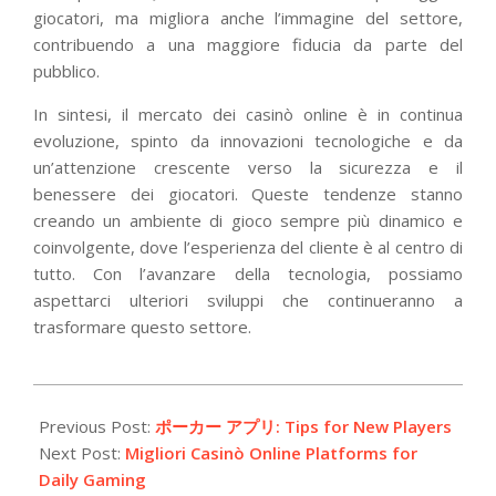
giocatori, ma migliora anche l’immagine del settore,
contribuendo a una maggiore fiducia da parte del
pubblico.
In sintesi, il mercato dei casinò online è in continua
evoluzione, spinto da innovazioni tecnologiche e da
un’attenzione crescente verso la sicurezza e il
benessere dei giocatori. Queste tendenze stanno
creando un ambiente di gioco sempre più dinamico e
coinvolgente, dove l’esperienza del cliente è al centro di
tutto. Con l’avanzare della tecnologia, possiamo
aspettarci ulteriori sviluppi che continueranno a
trasformare questo settore.
2026-
05-
Previous Post:
ポーカー アプリ: Tips for New Players
26
Next Post:
Migliori Casinò Online Platforms for
Daily Gaming