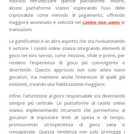
fiduciosi nell’utilizzare queste piattaforme. Inoltre,
alcune piattaforme stanno esplorando l’uso delle
criptovalute come metodo di pagamento, offrendo
maggiore anonimato e velocità nel
casino non aams
le
transazioni.
La gamification è un altro aspetto che sta rivoluzionando
il settore. I casinò online stanno integrando elementi di
gioco nei loro servizi, come missioni, sfide e premi, per
rendere l’esperienza di gioco più coinvolgente e
divertente. Questo approccio non solo attira nuovi
giocatori, ma mantiene anche l’interesse di quelli già
esistenti, creando una fidelizzazione maggiore.
Infine, l’attenzione al gioco responsabile sta diventando
sempre più centrale. Le piattaforme di casinò online
stanno implementando strumenti che permettono ai
giocatori di impostare limiti di spesa e di tempo,
promuovendo un’esperienza di gioco sana e
consapevole. Questa tendenza non solo protegge i