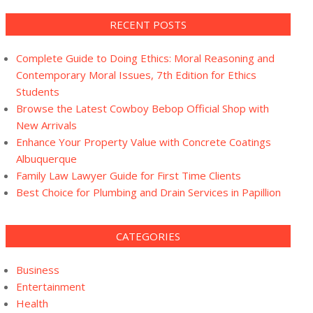
RECENT POSTS
Complete Guide to Doing Ethics: Moral Reasoning and
Contemporary Moral Issues, 7th Edition for Ethics
Students
Browse the Latest Cowboy Bebop Official Shop with
New Arrivals
Enhance Your Property Value with Concrete Coatings
Albuquerque
Family Law Lawyer Guide for First Time Clients
Best Choice for Plumbing and Drain Services in Papillion
CATEGORIES
Business
Entertainment
Health