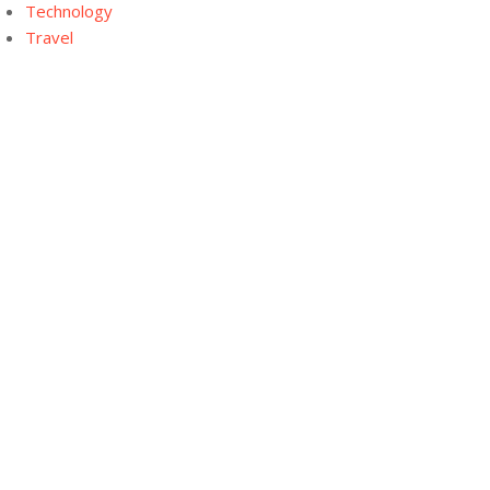
Technology
Travel