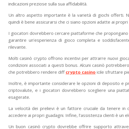
indicazioni preziose sulla sua affidabilità.
Un altro aspetto importante è la varietà di giochi offerti. N
quindi è bene assicurarsi che ci siano opzioni adatte ai propri 
I giocatori dovrebbero cercare piattaforme che propongano un
garantire un’esperienza di gioco completa e soddisfacent
rilevante.
Molti casinò crypto offrono incentivi per attrarre nuovi gi
condizioni associati a questi bonus. Alcuni casinò potrebbero
che potrebbero rendere diff
crypto casino
icile sfruttare p
Inoltre, è importante considerare le opzioni di deposito e pr
criptovalute, e i giocatori dovrebbero scegliere una piat
esagerate.
La velocità dei prelievi è un fattore cruciale da tenere i
accedere ai propri guadagni. Infine, l’assistenza clienti è un
Un buon casinò crypto dovrebbe offrire supporto attraver