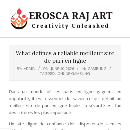
Skip
to
content
Erosca
Primary
Raj
Navigation
Art
What defines a reliable meilleur site
Menu
de pari en ligne
BY:
ADMIN
ON:
JUNE 10, 2026
IN:
GAMBLING
TAGGED:
ONLINE GAMBLING
Dans un monde où les paris en ligne gagnent en
popularité, il est essentiel de savoir ce qui définit un
meilleur site de pari en ligne fiable. La sécurité est l’un
des critères les plus importants.
Un site digne de confiance doit disposer de licences