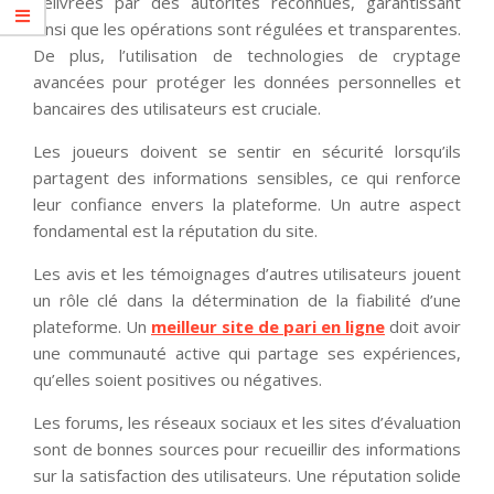
délivrées par des autorités reconnues, garantissant
ainsi que les opérations sont régulées et transparentes.
De plus, l’utilisation de technologies de cryptage
avancées pour protéger les données personnelles et
bancaires des utilisateurs est cruciale.
Les joueurs doivent se sentir en sécurité lorsqu’ils
partagent des informations sensibles, ce qui renforce
leur confiance envers la plateforme. Un autre aspect
fondamental est la réputation du site.
Les avis et les témoignages d’autres utilisateurs jouent
un rôle clé dans la détermination de la fiabilité d’une
plateforme. Un
meilleur site de pari en ligne
doit avoir
une communauté active qui partage ses expériences,
qu’elles soient positives ou négatives.
Les forums, les réseaux sociaux et les sites d’évaluation
sont de bonnes sources pour recueillir des informations
sur la satisfaction des utilisateurs. Une réputation solide