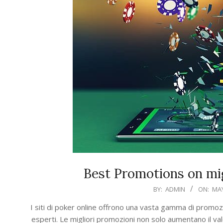
Best Promotions on migl
2026-
BY:
ADMIN
ON:
MAY
05-
I siti di poker online offrono una vasta gamma di promozio
21
esperti. Le migliori promozioni non solo aumentano il va