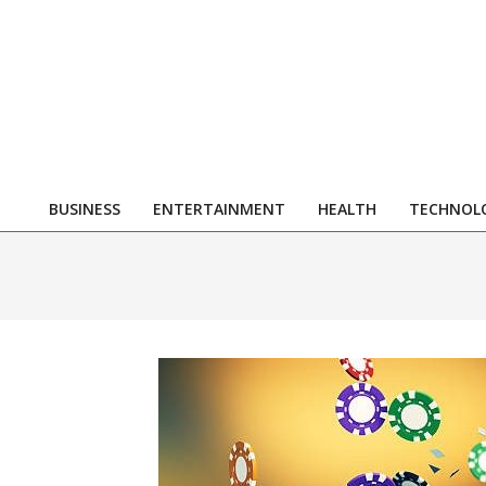
Skip
to
content
R
BUSINESS
ENTERTAINMENT
HEALTH
TECHNOL
Primary
Navigation
Menu