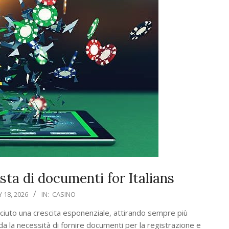
sta di documenti for Italians
 18, 2026
IN:
CASINO
nosciuto una crescita esponenziale, attirando sempre più
rda la necessità di fornire documenti per la registrazione e