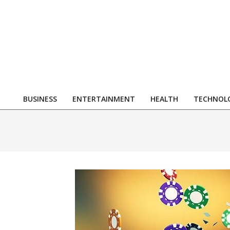
Skip
to
content
R
BUSINESS
ENTERTAINMENT
HEALTH
TECHNOL
Primary
Navigation
Menu