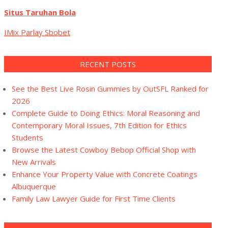
Situs Taruhan Bola
IMix Parlay Sbobet
RECENT POSTS
See the Best Live Rosin Gummies by OutSFL Ranked for
2026
Complete Guide to Doing Ethics: Moral Reasoning and
Contemporary Moral Issues, 7th Edition for Ethics
Students
Browse the Latest Cowboy Bebop Official Shop with
New Arrivals
Enhance Your Property Value with Concrete Coatings
Albuquerque
Family Law Lawyer Guide for First Time Clients