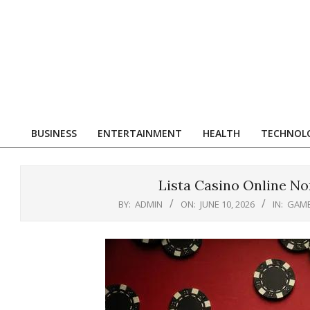
Skip
to
content
R
BUSINESS
ENTERTAINMENT
HEALTH
TECHNOL
Primary
Navigation
Menu
Lista Casino Online N
BY:
ADMIN
ON:
JUNE 10, 2026
IN:
GAM