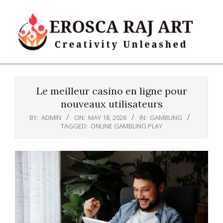
Skip
to
content
Erosca
Primary
Raj
Navigation
Art
Le meilleur casino en ligne pour
Menu
nouveaux utilisateurs
BY:
ADMIN
ON:
MAY 18, 2026
IN:
GAMBLING
TAGGED:
ONLINE GAMBLING PLAY