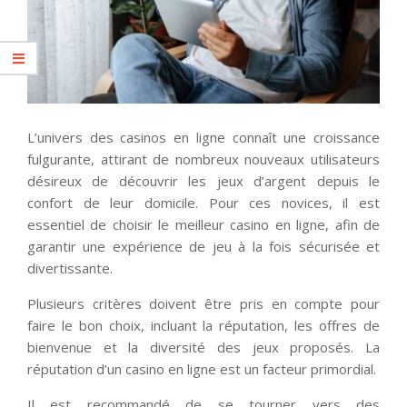
L’univers des casinos en ligne connaît une croissance
fulgurante, attirant de nombreux nouveaux utilisateurs
désireux de découvrir les jeux d’argent depuis le
confort de leur domicile. Pour ces novices, il est
essentiel de choisir le meilleur casino en ligne, afin de
garantir une expérience de jeu à la fois sécurisée et
divertissante.
Plusieurs critères doivent être pris en compte pour
faire le bon choix, incluant la réputation, les offres de
bienvenue et la diversité des jeux proposés. La
réputation d’un casino en ligne est un facteur primordial.
Il est recommandé de se tourner vers des