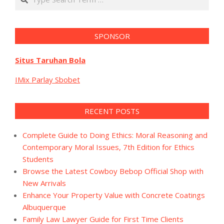
SPONSOR
Situs Taruhan Bola
IMix Parlay Sbobet
RECENT POSTS
Complete Guide to Doing Ethics: Moral Reasoning and
Contemporary Moral Issues, 7th Edition for Ethics
Students
Browse the Latest Cowboy Bebop Official Shop with
New Arrivals
Enhance Your Property Value with Concrete Coatings
Albuquerque
Family Law Lawyer Guide for First Time Clients