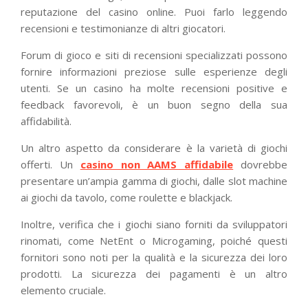
reputazione del casino online. Puoi farlo leggendo
recensioni e testimonianze di altri giocatori.
Forum di gioco e siti di recensioni specializzati possono
fornire informazioni preziose sulle esperienze degli
utenti. Se un casino ha molte recensioni positive e
feedback favorevoli, è un buon segno della sua
affidabilità.
Un altro aspetto da considerare è la varietà di giochi
offerti. Un
casino non AAMS affidabile
dovrebbe
presentare un’ampia gamma di giochi, dalle slot machine
ai giochi da tavolo, come roulette e blackjack.
Inoltre, verifica che i giochi siano forniti da sviluppatori
rinomati, come NetEnt o Microgaming, poiché questi
fornitori sono noti per la qualità e la sicurezza dei loro
prodotti. La sicurezza dei pagamenti è un altro
elemento cruciale.