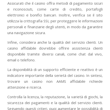
Assicurati che il casino offra metodi di pagamento sicuri
e riconosciuti, come carte di credito, portafogli
elettronici e bonifici bancari. Inoltre, verifica se il sito
utilizza la crittografia SSL per proteggere le informazioni
personali e finanziarie degli utenti, in modo da garantire
una navigazione sicura.
Infine, considera anche la qualità del servizio clienti. Un
casino affidabile dovrebbe offrire assistenza clienti
disponibile tramite diversi canali, come chat dal vivo,
email o telefono.
La disponibilità di un supporto efficiente e reattivo è un
indicatore importante della serietà del casino. In sintesi,
trovare un casino non AAMS affidabile richiede
attenzione e ricerca.
Controlla la licenza, la reputazione, la varietà di giochi, la
sicurezza dei pagamenti e la qualità del servizio clienti.
Seguendo questi criteri, puoi aumentare le possibilità di