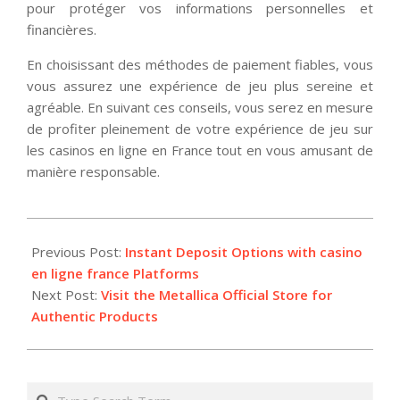
pour protéger vos informations personnelles et
financières.
En choisissant des méthodes de paiement fiables, vous
vous assurez une expérience de jeu plus sereine et
agréable. En suivant ces conseils, vous serez en mesure
de profiter pleinement de votre expérience de jeu sur
les casinos en ligne en France tout en vous amusant de
manière responsable.
2026-
07-
Previous Post:
Instant Deposit Options with casino
02
en ligne france Platforms
Next Post:
Visit the Metallica Official Store for
Authentic Products
Search