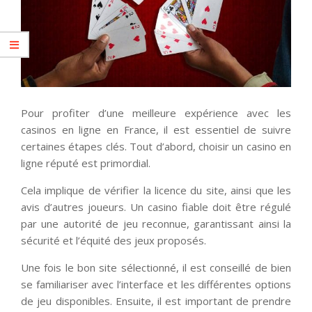
Pour profiter d’une meilleure expérience avec les
casinos en ligne en France, il est essentiel de suivre
certaines étapes clés. Tout d’abord, choisir un casino en
ligne réputé est primordial.
Cela implique de vérifier la licence du site, ainsi que les
avis d’autres joueurs. Un casino fiable doit être régulé
par une autorité de jeu reconnue, garantissant ainsi la
sécurité et l’équité des jeux proposés.
Une fois le bon site sélectionné, il est conseillé de bien
se familiariser avec l’interface et les différentes options
de jeu disponibles. Ensuite, il est important de prendre