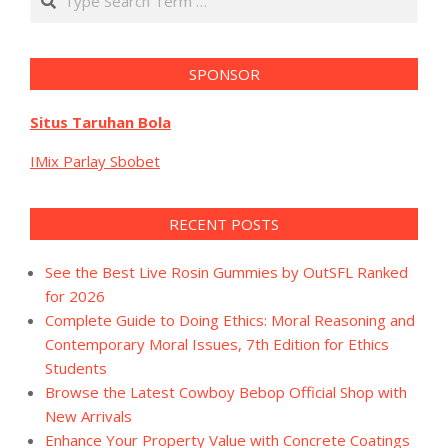
SPONSOR
Situs Taruhan Bola
IMix Parlay Sbobet
RECENT POSTS
See the Best Live Rosin Gummies by OutSFL Ranked
for 2026
Complete Guide to Doing Ethics: Moral Reasoning and
Contemporary Moral Issues, 7th Edition for Ethics
Students
Browse the Latest Cowboy Bebop Official Shop with
New Arrivals
Enhance Your Property Value with Concrete Coatings