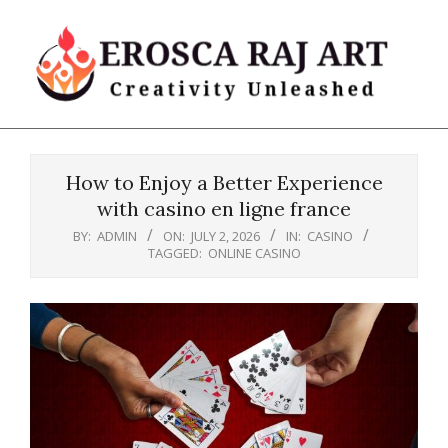
Skip
to
content
Erosca
Primary
Raj
Navigation
Art
How to Enjoy a Better Experience
Menu
with casino en ligne france
BY:
ADMIN
ON:
JULY 2, 2026
IN:
CASINO
TAGGED:
ONLINE CASINO