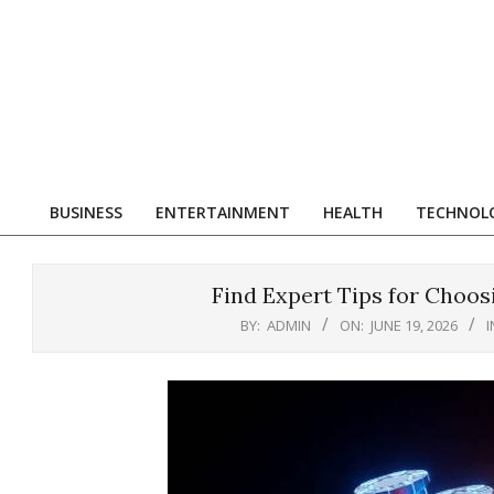
Skip
to
content
R
BUSINESS
ENTERTAINMENT
HEALTH
TECHNOL
Primary
Navigation
Menu
Find Expert Tips for Choos
BY:
ADMIN
ON:
JUNE 19, 2026
I