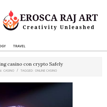
Erosca
aj
OGY
TRAVEL
Art
ing casino con crypto Safely
N:
CASINO
TAGGED:
ONLINE CASINO