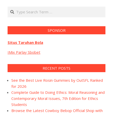
Search
SPONSOR
Situs Taruhan Bola
IMix Parlay Sbobet
RECENT POSTS
See the Best Live Rosin Gummies by OutSFL Ranked
for 2026
Complete Guide to Doing Ethics: Moral Reasoning and
Contemporary Moral Issues, 7th Edition for Ethics
Students
Browse the Latest Cowboy Bebop Official Shop with