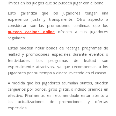
límites en los juegos que se pueden jugar con el bono.
Esto garantiza que los jugadores tengan una
experiencia justa y transparente. Otro aspecto a
considerar son las promociones continuas que los
nuevos casinos online
ofrecen a sus jugadores
regulares.
Estas pueden incluir bonos de recarga, programas de
lealtad y promociones especiales durante eventos o
festividades. Los programas de lealtad son
especialmente atractivos, ya que recompensan a los
jugadores por su tiempo y dinero invertido en el casino.
A medida que los jugadores acumulan puntos, pueden
canjearlos por bonos, giros gratis, o incluso premios en
efectivo. Finalmente, es recomendable estar atento a
las actualizaciones de promociones y ofertas
especiales.