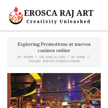
Skip
to
content
Erosca
Primary
Raj
Navigation
Art
Exploring Promotions at nuevos
Menu
casinos online
BY:
ADMIN
ON:
JUNE 25, 2026
IN:
GAME
TAGGED:
NUEVOS CASINOS ONLINE