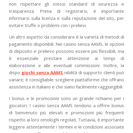
non rispettare gli stessi standard di sicurezza e
trasparenza. Prima di registrarsi, è importante
informarsi sulla licenza e sulla reputazione del sito, per
evitare truffe o problemi con i prelievi.
Un altro aspetto da considerare è la varietà di metodi di
pagamento disponibili. Nei casino senza AAMS, le opzioni
di deposito e prelievo possono essere più flessibili, ma
è essenziale prestare attenzione ai tempi di
elaborazione e alle eventuali commissioni. Inoltre, la
dispo
giochi senza AAMS
nibilità di supporto clienti può
variare; è consigliabile scegliere piattaforme che offrano
assistenza in italiano e che siano facilmente raggiungibili.
I bonus e le promozioni sono un grande richiamo per i
giocatori. I casino senza AAMS tendono a offrire bonus
di benvenuto più elevati e promozioni più frequenti
rispetto ai loro omologhi regolati. Tuttavia, è importante
leggere attentamente i termini e le condizioni associate