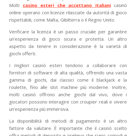
Molti
casino esteri che accettano italiani
casinò
online operano con licenze rilasciate da autorità di gioco
rispettabili, come Malta, Gibilterra o il Regno Unito.
Verificare la licenza è un passo cruciale per garantire
un’esperienza di gioco sicura e protetta. Un altro
aspetto da tenere in considerazione è la varietà di
giochi offerti.
I migliori casinò esteri tendono a collaborare con
fornitori di software di alta qualità, offrendo una vasta
gamma di giochi, dai classici come il blackjack e la
roulette, fino alle slot machine più moderne. Inoltre,
molti casinò offrono anche giochi dal vivo, dove i
giocatori possono interagire con croupier reali e vivere
un’esperienza più immersiva.
La disponibilità di metodi di pagamento è un altro
fattore da valutare. È importante che il casinò scelto
offra metodi di deposito e prelievo che siano comodi e