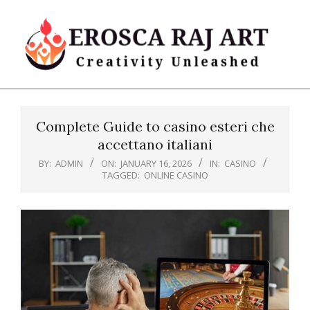
Skip
to
content
Erosca
Primary
Raj
Navigation
Art
Complete Guide to casino esteri che
Menu
accettano italiani
BY:
ADMIN
ON:
JANUARY 16, 2026
IN:
CASINO
TAGGED:
ONLINE CASINO