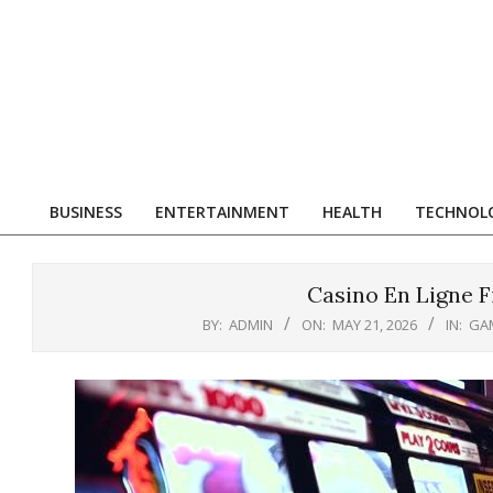
Skip
to
content
R
BUSINESS
ENTERTAINMENT
HEALTH
TECHNOL
Primary
Navigation
Menu
Casino En Ligne F
BY:
ADMIN
ON:
MAY 21, 2026
IN:
GA