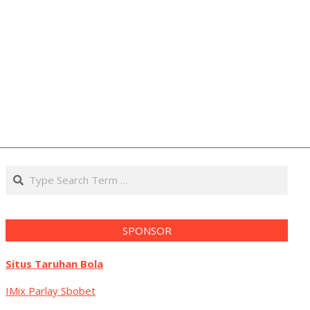
Search
SPONSOR
Situs Taruhan Bola
IMix Parlay Sbobet