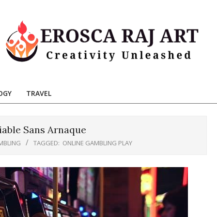
Erosca
aj
OGY
TRAVEL
Art
iable Sans Arnaque
MBLING
TAGGED:
ONLINE GAMBLING PLAY