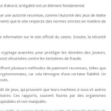
ut d’abord, la légalité est un élément fondamental.
 par une autorité reconnue, comme l’Autorité des Jeux de Malte
rantit que le site respecte des normes strictes en matière de
information sur le site officiel du casino. Ensuite, la sécurité
 de cryptage avancées pour protéger les données des joueurs.
 sont sécurisées contre les tentatives de fraude.
i offrent plusieurs méthodes de paiement reconnues, telles que
 cryptomonnaies, car cela témoigne d’une certaine fiabilité. Un
osés.
dit de jeux, qui prouvent que leurs machines à sous et autres
atoires. Ces rapports, souvent fournis par des organismes
quitables et non manipulés.