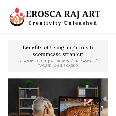
Skip
to
content
Erosca
Primary
Raj
Navigation
Art
Benefits of Using migliori siti
Menu
scommesse stranieri
BY:
ADMIN
ON:
JUNE 18, 2026
IN:
CASINO
TAGGED:
ONLINE CASINO