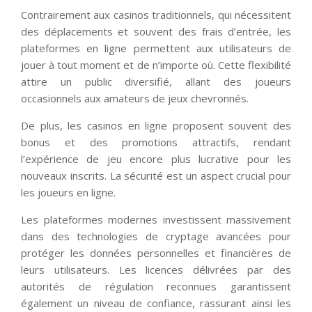
Contrairement aux casinos traditionnels, qui nécessitent
des déplacements et souvent des frais d’entrée, les
plateformes en ligne permettent aux utilisateurs de
jouer à tout moment et de n’importe où. Cette flexibilité
attire un public diversifié, allant des joueurs
occasionnels aux amateurs de jeux chevronnés.
De plus, les casinos en ligne proposent souvent des
bonus et des promotions attractifs, rendant
l’expérience de jeu encore plus lucrative pour les
nouveaux inscrits. La sécurité est un aspect crucial pour
les joueurs en ligne.
Les plateformes modernes investissent massivement
dans des technologies de cryptage avancées pour
protéger les données personnelles et financières de
leurs utilisateurs. Les licences délivrées par des
autorités de régulation reconnues garantissent
également un niveau de confiance, rassurant ainsi les