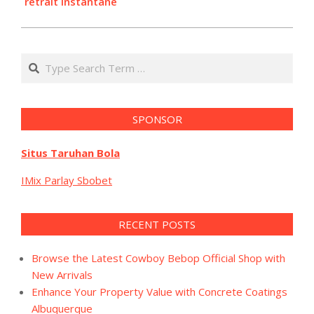
retrait instantané
Search
SPONSOR
Situs Taruhan Bola
IMix Parlay Sbobet
RECENT POSTS
Browse the Latest Cowboy Bebop Official Shop with
New Arrivals
Enhance Your Property Value with Concrete Coatings
Albuquerque