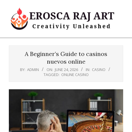
Skip
to
content
Erosca
Primary
Raj
Navigation
Art
A Beginner’s Guide to casinos
Menu
nuevos online
BY:
ADMIN
ON:
JUNE 24, 2026
IN:
CASINO
TAGGED:
ONLINE CASINO